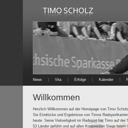
News
|
Vita
|
Erfolge
|
Kalender
|
Willkommen
Herzlich Willkommen auf der Homepage von Timo Scholz.
Sie Eindrücke und Ergebnisse von Timos Radsportkarrie
heute. Seine Vielseitigkeit im Radsport hat Timo auf der 
53 Länder geführt und auf allen Kontinenten Siege feiern 