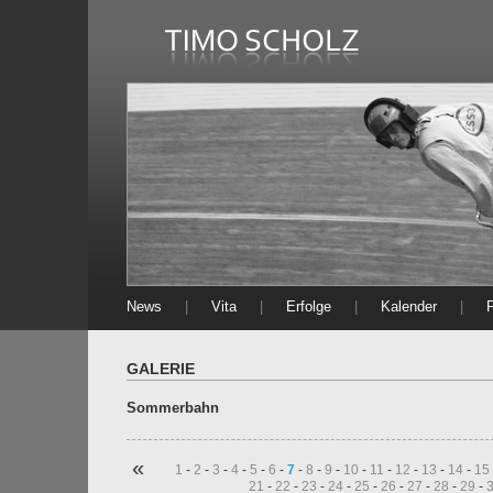
News
|
Vita
|
Erfolge
|
Kalender
|
GALERIE
Sommerbahn
«
1
-
2
-
3
-
4
-
5
-
6
-
7
-
8
-
9
-
10
-
11
-
12
-
13
-
14
-
15
21
-
22
-
23
-
24
-
25
-
26
-
27
-
28
-
29
-