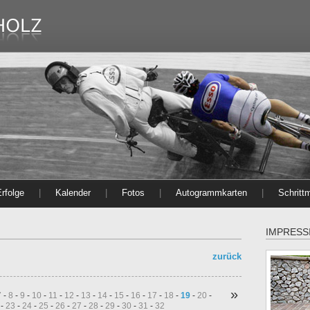
rfolge
|
Kalender
|
Fotos
|
Autogrammkarten
|
Schritt
IMPRESS
zurück
»
7
-
8
-
9
-
10
-
11
-
12
-
13
-
14
-
15
-
16
-
17
-
18
-
19
-
20
-
-
23
-
24
-
25
-
26
-
27
-
28
-
29
-
30
-
31
-
32