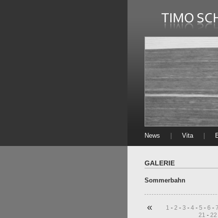
News
|
Vita
|
E
GALERIE
Sommerbahn
«
1
-
2
-
3
-
4
-
5
-
6
-
21
-
22