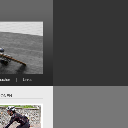
macher
|
Links
IONEN