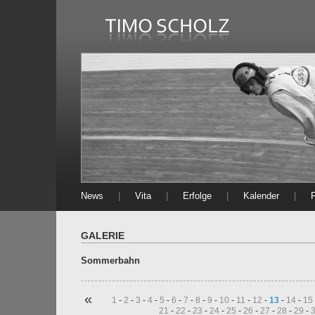
News
|
Vita
|
Erfolge
|
Kalender
|
GALERIE
Sommerbahn
«
1
-
2
-
3
-
4
-
5
-
6
-
7
-
8
-
9
-
10
-
11
-
12
-
13
-
14
-
15
21
-
22
-
23
-
24
-
25
-
26
-
27
-
28
-
29
-