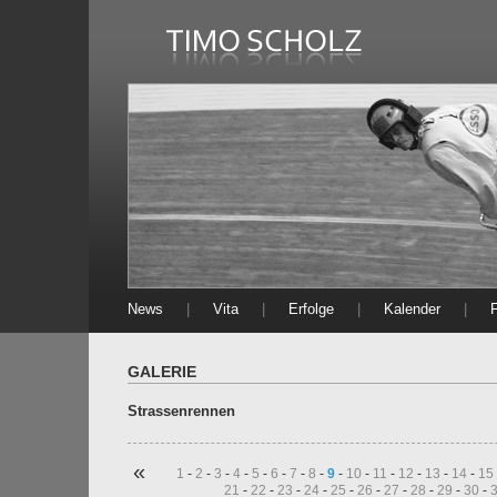
News
|
Vita
|
Erfolge
|
Kalender
|
GALERIE
Strassenrennen
«
1
-
2
-
3
-
4
-
5
-
6
-
7
-
8
-
9
-
10
-
11
-
12
-
13
-
14
-
15
21
-
22
-
23
-
24
-
25
-
26
-
27
-
28
-
29
-
30
-