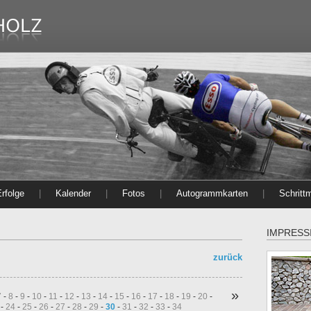
rfolge
|
Kalender
|
Fotos
|
Autogrammkarten
|
Schritt
IMPRESS
zurück
»
7
-
8
-
9
-
10
-
11
-
12
-
13
-
14
-
15
-
16
-
17
-
18
-
19
-
20
-
-
24
-
25
-
26
-
27
-
28
-
29
-
30
-
31
-
32
-
33
-
34