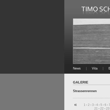
News
|
Vita
|
E
GALERIE
Strassenrennen
«
1
-
2
-
3
-
4
-
5
-
6
-
21
-
22
-
23