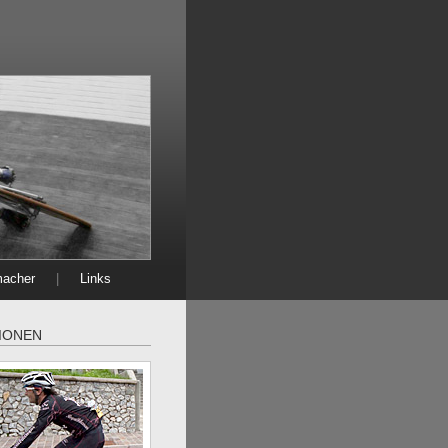
macher
|
Links
IONEN