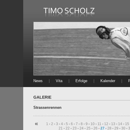
News
|
Vita
|
Erfolge
|
Kalender
|
GALERIE
Strassenrennen
«
1
-
2
-
3
-
4
-
5
-
6
-
7
-
8
-
9
-
10
-
11
-
12
-
13
-
14
-
15
21
-
22
-
23
-
24
-
25
-
26
-
27
-
28
-
29
-
30
-